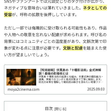
SNSやファンアートでは冗談交じりのタグ付けが広がり、
ネガティブな意味合いは薄れていきました。
ネタとしての
受容
が、呼称の拡散を後押ししています。
ただし一部では侮蔑的に受け取られる可能性もあり、作品
や人物への敬意を忘れない配慮が求められます。呼び名の
背景にはコミュニティごとの温度差があり、文脈次第で印
象が変わる点に注意が必要です。
文脈と配慮
を踏まえた使
い方が望ましいでしょう。
【呪術廻戦】伏黒恵の「十種影法術」全式神解
説！最強の影操術とは
伏黒恵 十種影法術の起源と仕組み、主要式神の個別能力・
連携、実戦でのコンボと弱点対策まで丁寧に解説します。
術式の本質を理解して戦術読み解きを深めたい考察ファン
や物語解釈を広げたい読者に最適です。
2025.09.03
moya2cinema.com
目次