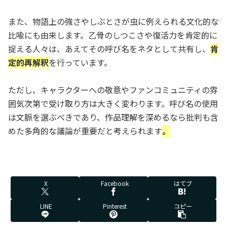
また、物語上の強さやしぶとさが虫に例えられる文化的な
比喩にも由来します。乙骨のしつこさや復活力を肯定的に
捉える人々は、あえてその呼び名をネタとして共有し、
肯
定的再解釈
を行っています。
ただし、キャラクターへの敬意やファンコミュニティの雰
囲気次第で受け取り方は大きく変わります。呼び名の使用
は文脈を選ぶべきであり、作品理解を深めるなら批判も含
めた多角的な議論が重要だと考えられます
。
X
Facebook
はてブ
LINE
Pinterest
コピー