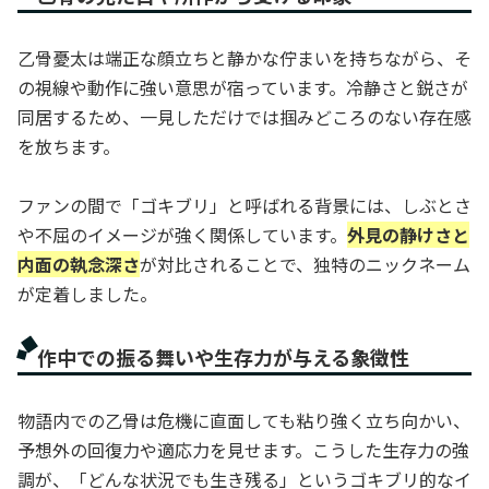
乙骨憂太は端正な顔立ちと静かな佇まいを持ちながら、そ
の視線や動作に強い意思が宿っています。冷静さと鋭さが
同居するため、一見しただけでは掴みどころのない存在感
を放ちます。
ファンの間で「ゴキブリ」と呼ばれる背景には、しぶとさ
や不屈のイメージが強く関係しています。
外見の静けさと
内面の執念深さ
が対比されることで、独特のニックネーム
が定着しました。
作中での振る舞いや生存力が与える象徴性
物語内での乙骨は危機に直面しても粘り強く立ち向かい、
予想外の回復力や適応力を見せます。こうした生存力の強
調が、「どんな状況でも生き残る」というゴキブリ的なイ