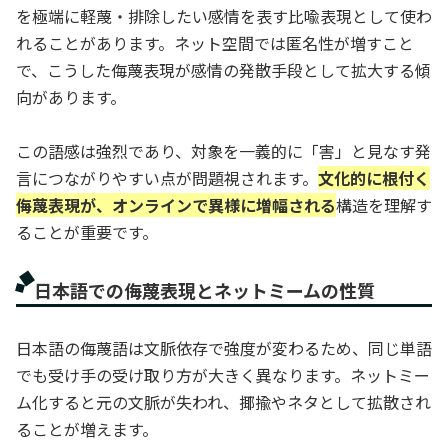
を極端に軽蔑・排除したい感情を表す比喩表現として使わ
れることがあります。ネット空間では匿名性が増すこと
で、こうした侮蔑表現が感情の発散手段として拡大する傾
向があります。
この語感は強烈であり、対象を一義的に「害」と見なす発
言につながりやすい点が問題視されます。
文化的に根付く
侮蔑表現が、オンラインで異様に増幅される
構造を理解す
ることが重要です。
日本語での侮蔑表現とネットミームの性質
日本語の侮蔑語は文脈依存で強度が変わるため、同じ単語
でも受け手の受け取り方が大きく異なります。ネットミー
ム化すると元の文脈が失われ、揶揄やネタとして拡散され
ることが増えます。