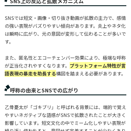
SNS上の反応と拡散メカニズム
SNSでは短文・画像・切り抜き動画が拡散の主力で、感情
の強い表現がバズりやすい傾向があります。炎上やネタ化
は瞬時に広がり、元の意図が変形して伝わることが多いで
す。
また、匿名性とエコーチェンバー効果により、極端な呼称
が正当化されやすくなります。
プラットフォーム特性が言
語表現の暴走を助長する
構図を踏まえる必要があります。
呼称の由来とSNSでの広がり
乙骨憂太が「ゴキブリ」と呼ばれる背景には、端的で覚え
やすいネガティブな語感がSNSで拡散されたことが大きく
影響しています。短文文化の中でミーム化しやすい表現が
繰り返し使われると、意図せず定着することが少なくあり