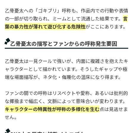
乙骨憂太への「ゴキブリ」呼称も、作品内での行動や表情
の一部が切り取られ、ミームとして流通した結果です。
言
葉の暴力性が薄れて遊び化する危険性
がここにあります。
乙骨憂太の描写とファンからの呼称発生要因
乙骨憂太は一見クールで強いが、内面に複雑さを抱えたキ
ャラクターとして描かれています。そうしたギャップや極
端な場面描写が、ネタ化・侮蔑化の温床になり得ます。
ファンの間での呼称はリスペクトや愛称、あるいは批判的
な揶揄まで幅広く、文脈によって意味合いが変わります。
キャラクターの特異性が呼称の多様化を生む
点は見逃せま
せん。