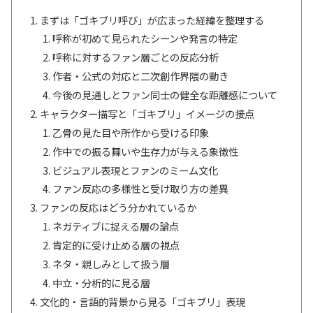
まずは「ゴキブリ呼び」が広まった経緯を整理する
呼称が初めて見られたシーンや発言の特定
呼称に対するファン層ごとの反応分析
作者・公式の対応と二次創作界隈の動き
今後の見通しとファン同士の健全な距離感について
キャラクター描写と「ゴキブリ」イメージの接点
乙骨の見た目や所作から受ける印象
作中での振る舞いや生存力が与える象徴性
ビジュアル表現とファンのミーム文化
ファン反応の多様性と受け取り方の差異
ファンの反応はどう分かれているか
ネガティブに捉える層の論点
肯定的に受け止める層の視点
ネタ・親しみとして扱う層
中立・分析的に見る層
文化的・言語的背景から見る「ゴキブリ」表現