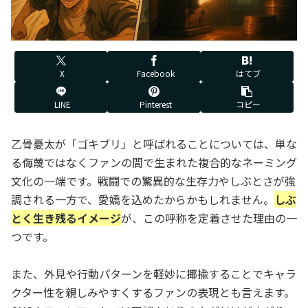
X
Facebook
はてブ
LINE
Pinterest
コピー
乙骨憂太が「ゴキブリ」と呼ばれることについては、単な
る侮蔑ではなくファンの間で生まれた複合的なネーミング
文化の一端です。戦闘での驚異的な生存力やしぶとさが強
調される一方で、愛嬌を込めたからかもしれません。
しぶ
とく生き残るイメージ
が、この呼称を定着させた理由の一
つです。
また、外見や行動パターンを軽妙に揶揄することでキャラ
クター性を親しみやすくするファンの表現とも言えます。