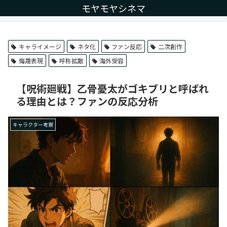
モヤモヤシネマ
キャライメージ
ネタ化
ファン反応
二次創作
侮蔑表現
呼称拡散
海外受容
【呪術廻戦】乙骨憂太がゴキブリと呼ばれ
る理由とは？ファンの反応分析
キャラクター考察