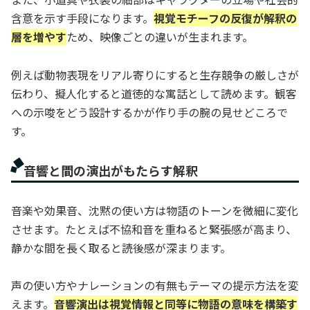
含意を示す手段になります。
視覚モチーフの反復が解釈の
層を増やす
ため、映像ごとの違いが生まれます。
例えば動物表現をリアル寄りにすると生存競争の厳しさが
伝わり、擬人化すると道徳的な寓話として読めます。観客
への示唆をどう設計するかが作り手の腕の見せどころで
す。
音響と間の演出がもたらす解釈
音楽や効果音、沈黙の使い方は物語のトーンを微細に変化
させます。たとえば不協和音を重ねると緊張感が高まり、
静かな間を長く取ると読後感が深まります。
声の使い方やナレーションの有無もテーマの提示方法を変
えます。
音響演出は視覚情報と同等に物語の意味を構築す