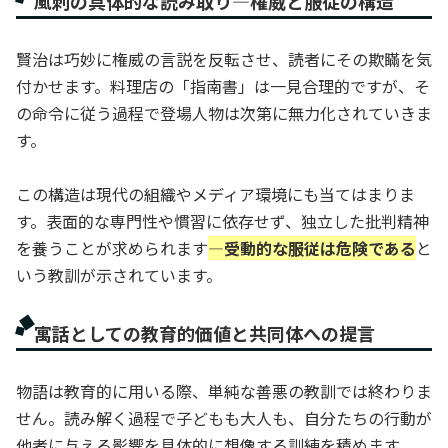
風刺の具体的な読み取り—権威と服従の構造
賢治は巧妙に権威の言説を反転させ、読者にその欺瞞を気
付かせます。料理店の「指南書」は一見合理的ですが、そ
の命令に従う過程で登場人物は次第に無力化されていきま
す。
この構造は現代の組織やメディア環境にも当てはまりま
す。表面的な専門性や慣習に依存せず、独立した批判精神
を養うことが求められます
—受動的な服従は危険である
と
いう教訓が示されています。
寓話としての教育的価値と共同体への提言
物語は教育的に用いる際、単純な善悪の教訓では終わりま
せん。読み解く過程で子どもも大人も、自分たちの行動が
他者に与える影響を具体的に想像する訓練を積めます。