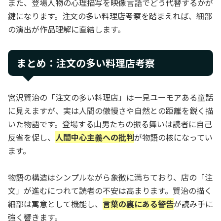
また、登場人物の心理描写を映像言語でどう代替するかが
鍵になります。注文の多い料理店考察を踏まえれば、細部
の演出が作品理解に直結します。
まとめ：注文の多い料理店考察
宮沢賢治の「注文の多い料理店」は一見ユーモアある童話
に見えますが、実は人間の傲慢さや自然との距離を鋭く描
いた物語です。登場する山男たちの振る舞いは読者に自己
反省を促し、
人間中心主義への批判
が物語の核になってい
ます。
物語の構造はシンプルながら象徴に満ちており、店の「注
文」が進むにつれて読者の不安は高まります。賢治の描く
細部は寓意として機能し、
言葉の裏にある警告
が読み手に
強く響きます。