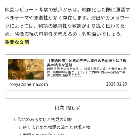
映画レビュー・考察の観点からは、映像化した際に強調す
べきテーマや象徴性が多く存在します。演出やカメラワー
クによっては、物語の風刺性や教訓がより鋭く伝わるた
め、映像表現の可能性を考えるのも興味深いでしょう。
重要な文節
【実話映画】凶悪のモデル事件のその後とは？現
実の結末を追跡
凶悪 実話 その後を追跡し、映画と現実の違いや関係者の現
状、制度課題を整理します。社会問題に関心ある読者が事
実と影響を理解できます。
2026.02.20
moya2cinema.com
目次
作品のあらすじと初見の印象
短くまとめた物語の流れと登場人物