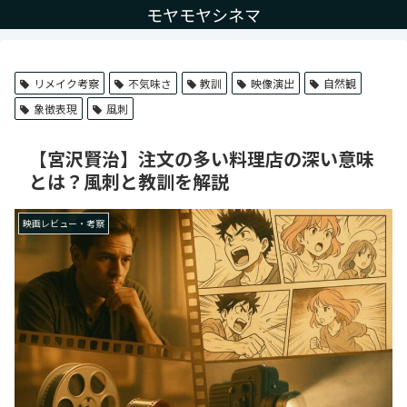
モヤモヤシネマ
リメイク考察
不気味さ
教訓
映像演出
自然観
象徴表現
風刺
【宮沢賢治】注文の多い料理店の深い意味
とは？風刺と教訓を解説
映画レビュー・考察