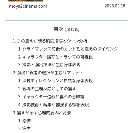
ンに深い理解を提供し、感情の揺らぎや観客反応、伏線と
象徴性の読み解きも加え、心に残る悲劇の構造を丁寧に解
2026.03.18
moya2cinema.com
説します
目次
手の震えが映る瞬間――描写とシーン分析
クライマックス前後のカット割と震えのタイミング
キャラクター描写とトラウマの可視化
撮影・演出技法が生む身体表現
演出と役者の選択が生むリアリティ
演技ディレクションと自然な身体表現
戦場の生理反応としての震え
キャラクター造形と震えの意味論
撮影技術と編集が補強する微細表現
震えが示す心理的要因と背景
恐怖
疲労