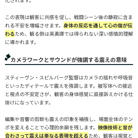
化されます。
この表現は観客に共感を促し、戦闘シーン後の静寂に含ま
れる不安を増幅させます。
身体の反応を通して心の傷が伝
わる
ため、観る側は英勇譚では得られない深い感情的理解
に導かれます。
カメラワークとサウンドが強調する震えの意味
スティーヴン・スピルバーグ監督はカメラの揺れや呼吸音
といったディテールで震えを強調します。被写体への接近
と視点の不安定さが、観客の身体感覚に直接訴えかける仕
掛けになっています。
編集や音響の剪断も震えの印象を補強し、場面全体のテン
ポを変えることで心理的余韻を残します。
映像技術と音が
合わさって震えは単なる表現を超える
ため、観客は視覚と