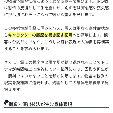
の戦場体験や性格によって異なる意味を帯びます。ある者
は恐怖の反復として手を震わせ、別の者は罪悪感や喪失感
に押し潰されそうになって微かな震えを見せます。
この多様性が作品に厚みを与え、震えは単なる身体症状か
ら
キャラクターの履歴を書き記す記号
へと昇華します。観
客は台詞だけでなく、こうした身体表現で人物像を再構築
することを求められます。
さらに、震えの頻度や出現箇所が繰り返されることでトラ
ウマが時間軸上で定着していく描写になり、回復や再生が
一筋縄ではいかないことを静かに示します。物語は戦争の
現実を英雄譚に還元せず、残響としての身体を最後まで見
据えます。
撮影・演出技法が生む身体表現