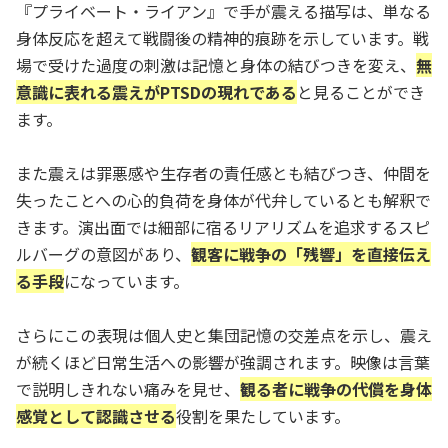
『プライベート・ライアン』で手が震える描写は、単なる
身体反応を超えて戦闘後の精神的痕跡を示しています。戦
場で受けた過度の刺激は記憶と身体の結びつきを変え、
無
意識に表れる震えがPTSDの現れである
と見ることができ
ます。
また震えは罪悪感や生存者の責任感とも結びつき、仲間を
失ったことへの心的負荷を身体が代弁しているとも解釈で
きます。演出面では細部に宿るリアリズムを追求するスピ
ルバーグの意図があり、
観客に戦争の「残響」を直接伝え
る手段
になっています。
さらにこの表現は個人史と集団記憶の交差点を示し、震え
が続くほど日常生活への影響が強調されます。映像は言葉
で説明しきれない痛みを見せ、
観る者に戦争の代償を身体
感覚として認識させる
役割を果たしています。