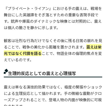
『プライベート・ライアン』における手の震えは、戦場を
舞台にした英雄譚をそぎ落とすための重要な表現手段で
す。銃声や爆風のダイナミックな映像とは対照的に、震え
は個人の脆さを静かに示します。
観客は壮烈な行為だけでなくその後に残る
日常の崩れ
を見
ることで、戦争の美化から距離を置かされます。
震えは栄
光ではなく代償を語る
ことで、物語全体の倫理的焦点を変
えているのです。
生理的反応としての震えと心理描写
震えは単なる演技的効果ではなく、極度の緊張やショック
による生理反応として描かれます。手の微細な震動がクロ
ーズアップされることで、登場人物の内面が映像的に可視