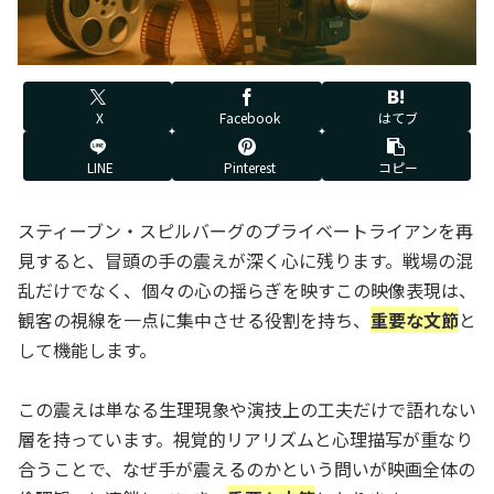
X
Facebook
はてブ
LINE
Pinterest
コピー
スティーブン・スピルバーグのプライベートライアンを再
見すると、冒頭の手の震えが深く心に残ります。戦場の混
乱だけでなく、個々の心の揺らぎを映すこの映像表現は、
観客の視線を一点に集中させる役割を持ち、
重要な文節
と
して機能します。
この震えは単なる生理現象や演技上の工夫だけで語れない
層を持っています。視覚的リアリズムと心理描写が重なり
合うことで、なぜ手が震えるのかという問いが映画全体の