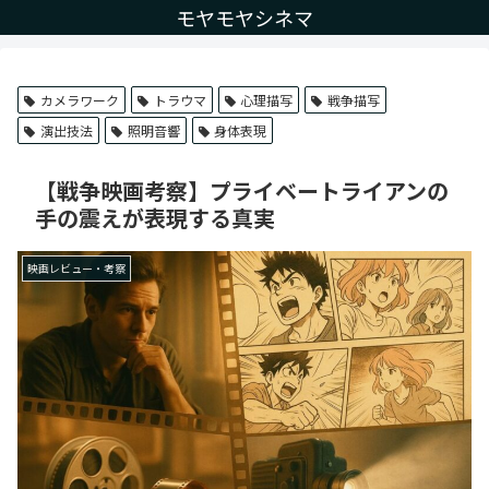
モヤモヤシネマ
カメラワーク
トラウマ
心理描写
戦争描写
演出技法
照明音響
身体表現
【戦争映画考察】プライベートライアンの
手の震えが表現する真実
映画レビュー・考察