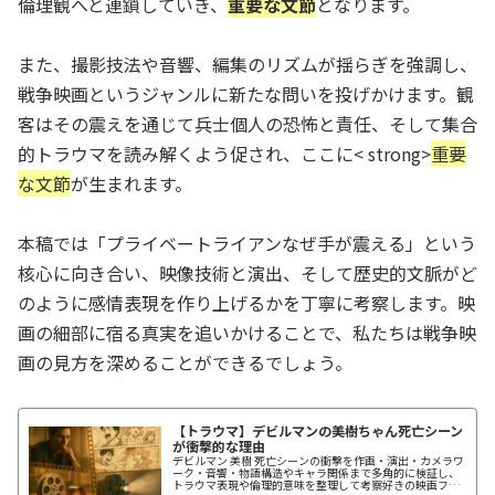
倫理観へと連鎖していき、
重要な文節
となります。
また、撮影技法や音響、編集のリズムが揺らぎを強調し、
戦争映画というジャンルに新たな問いを投げかけます。観
客はその震えを通じて兵士個人の恐怖と責任、そして集合
的トラウマを読み解くよう促され、ここに< strong>
重要
な文節
が生まれます。
本稿では「プライベートライアンなぜ手が震える」という
核心に向き合い、映像技術と演出、そして歴史的文脈がど
のように感情表現を作り上げるかを丁寧に考察します。映
画の細部に宿る真実を追いかけることで、私たちは戦争映
画の見方を深めることができるでしょう。
【トラウマ】デビルマンの美樹ちゃん死亡シーン
が衝撃的な理由
デビルマン 美樹 死亡シーンの衝撃を作画・演出・カメラワ
ーク・音響・物語構造やキャラ関係まで多角的に検証し、
トラウマ表現や倫理的意味を整理して考察好きの映画ファ