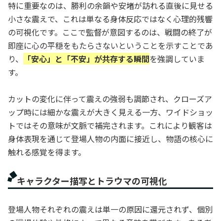
特に重要なのは、勝利の余韻や安堵が訪れる直後に見せる
小さな震えで、これは単なる身体反応ではなく心理的残響
の可視化です。ここで監督が意図するのは、戦闘の終了が
即座に心の平穏をもたらさないということを示すことであ
り、
「安心」と「不安」が共存する瞬間
を強調していま
す。
カットの変化に伴って震えの強弱も調節され、クローズア
ップ時には細かな震えが大きく見える一方、ワイドショッ
トではその意味が文脈で補完されます。これにより観客は
身体表現を通じて登場人物の内面に接近し、物語の核心に
触れる感覚を得ます。
キャラクター描写とトラウマの可視化
登場人物それぞれの震えは単一の原因に還元されず、個別