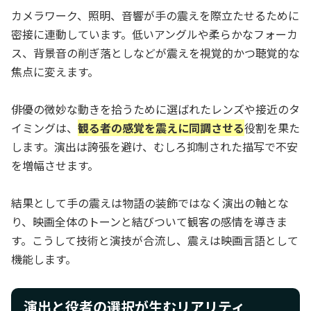
カメラワーク、照明、音響が手の震えを際立たせるために
密接に連動しています。低いアングルや柔らかなフォーカ
ス、背景音の削ぎ落としなどが震えを視覚的かつ聴覚的な
焦点に変えます。
俳優の微妙な動きを拾うために選ばれたレンズや接近のタ
イミングは、
観る者の感覚を震えに同調させる
役割を果た
します。演出は誇張を避け、むしろ抑制された描写で不安
を増幅させます。
結果として手の震えは物語の装飾ではなく演出の軸とな
り、映画全体のトーンと結びついて観客の感情を導きま
す。こうして技術と演技が合流し、震えは映画言語として
機能します。
演出と役者の選択が生むリアリティ