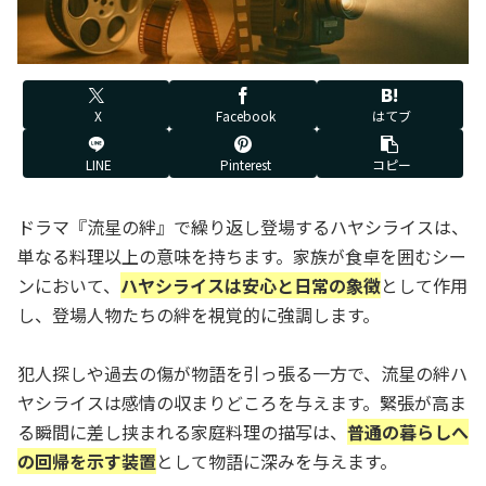
X
Facebook
はてブ
LINE
Pinterest
コピー
ドラマ『流星の絆』で繰り返し登場するハヤシライスは、
単なる料理以上の意味を持ちます。家族が食卓を囲むシー
ンにおいて、
ハヤシライスは安心と日常の象徴
として作用
し、登場人物たちの絆を視覚的に強調します。
犯人探しや過去の傷が物語を引っ張る一方で、流星の絆ハ
ヤシライスは感情の収まりどころを与えます。緊張が高ま
る瞬間に差し挟まれる家庭料理の描写は、
普通の暮らしへ
の回帰を示す装置
として物語に深みを与えます。