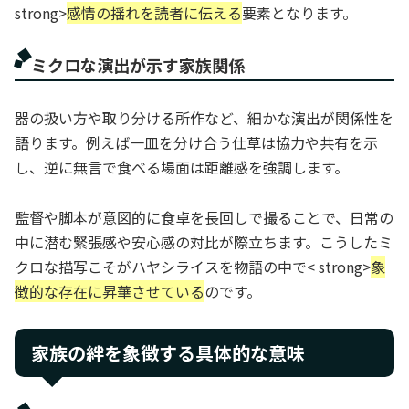
strong>
感情の揺れを読者に伝える
要素となります。
ミクロな演出が示す家族関係
器の扱い方や取り分ける所作など、細かな演出が関係性を
語ります。例えば一皿を分け合う仕草は協力や共有を示
し、逆に無言で食べる場面は距離感を強調します。
監督や脚本が意図的に食卓を長回しで撮ることで、日常の
中に潜む緊張感や安心感の対比が際立ちます。こうしたミ
クロな描写こそがハヤシライスを物語の中で< strong>
象
徴的な存在に昇華させている
のです。
家族の絆を象徴する具体的な意味