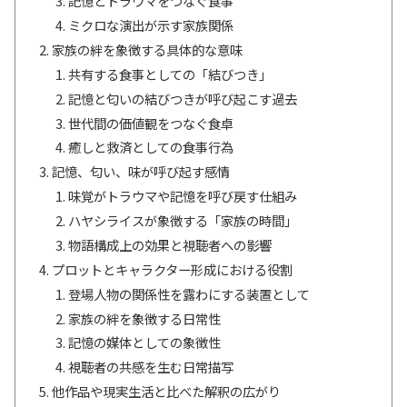
記憶とトラウマをつなぐ食事
ミクロな演出が示す家族関係
家族の絆を象徴する具体的な意味
共有する食事としての「結びつき」
記憶と匂いの結びつきが呼び起こす過去
世代間の価値観をつなぐ食卓
癒しと救済としての食事行為
記憶、匂い、味が呼び起す感情
味覚がトラウマや記憶を呼び戻す仕組み
ハヤシライスが象徴する「家族の時間」
物語構成上の効果と視聴者への影響
プロットとキャラクター形成における役割
登場人物の関係性を露わにする装置として
家族の絆を象徴する日常性
記憶の媒体としての象徴性
視聴者の共感を生む日常描写
他作品や現実生活と比べた解釈の広がり