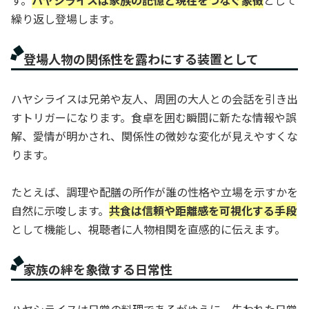
す。
ハヤシライスは家族の記憶と現在をつなぐ象徴
として
繰り返し登場します。
登場人物の関係性を露わにする装置として
ハヤシライスは兄弟や友人、周囲の大人との会話を引き出
すトリガーになります。食卓を囲む瞬間に新たな情報や誤
解、愛情が明かされ、関係性の微妙な変化が見えやすくな
ります。
たとえば、調理や配膳の所作が誰の性格や立場を示すかを
自然に示唆します。
共食は信頼や距離感を可視化する手段
として機能し、視聴者に人物相関を直感的に伝えます。
家族の絆を象徴する日常性
ハヤシライスは日常の料理であるがゆえに、失われた日常