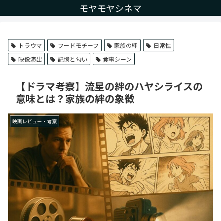
モヤモヤシネマ
トラウマ
フードモチーフ
家族の絆
日常性
映像演出
記憶と匂い
食事シーン
【ドラマ考察】流星の絆のハヤシライスの
意味とは？家族の絆の象徴
映画レビュー・考察