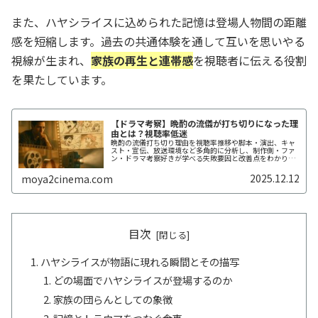
また、ハヤシライスに込められた記憶は登場人物間の距離
感を短縮します。過去の共通体験を通して互いを思いやる
視線が生まれ、
家族の再生と連帯感
を視聴者に伝える役割
を果たしています。
【ドラマ考察】晩酌の流儀が打ち切りになった理
由とは？視聴率低迷
晩酌の流儀打ち切り理由を視聴率推移や脚本・演出、キャ
スト・宣伝、放送環境など多角的に分析し、制作側・ファ
ン・ドラマ考察好きが学べる失敗要因と改善点をわかりや
すく示し、視聴データや地域差、SNS反応まで具体例付き
で解説し、次回作に生かせる実践的な示唆も提供します。
2025.12.12
moya2cinema.com
目次
ハヤシライスが物語に現れる瞬間とその描写
どの場面でハヤシライスが登場するのか
家族の団らんとしての象徴