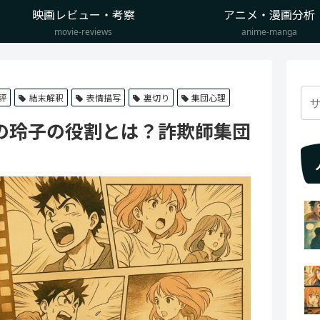
映画レビュー・考察
アニメ・漫画分析
movie-reviews
anime-manga
評
結末解釈
表情描写
裏切り
集団心理
の玲子の役割とは？詐欺師集団