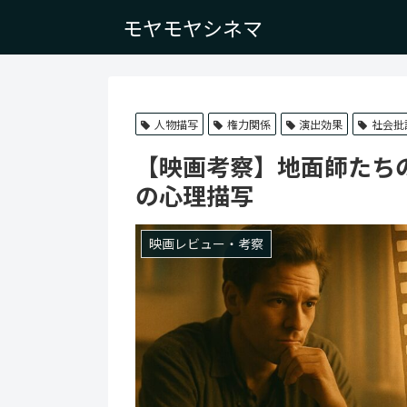
モヤモヤシネマ
人物描写
権力関係
演出効果
社会批
【映画考察】地面師たち
の心理描写
映画レビュー・考察