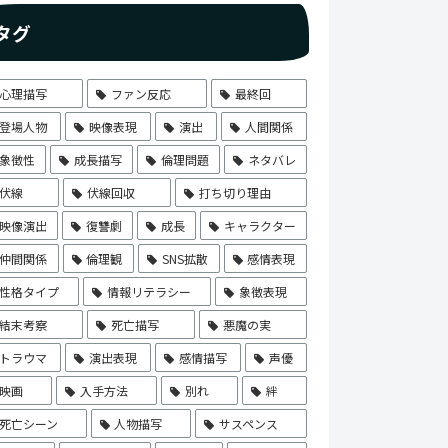
タグ
心理描写
ファン反応
最終回
登場人物
映像表現
演出
人間関係
象徴性
成長描写
倫理問題
ネタバレ
伏線
伏線回収
打ち切り理由
映像演出
復讐劇
成長
キャラクター
仲間関係
倫理観
SNS拡散
感情表現
性格タイプ
情報リテラシー
象徴表現
結末考察
死亡描写
悪魔の実
トラウマ
演出表現
感情描写
声優
映画
入手方法
別れ
絆
死亡シーン
人物描写
サスペンス