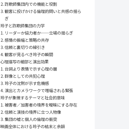
詐欺師集団内での機能と役割
観客に投げかける倫理的問いと共感の揺ら
ぎ
玲子と詐欺師集団の力学
リーダーか協力者か──立場の揺らぎ
感情の振幅と策略の共存
信頼と裏切りの線引き
観客が見るべき玲子の瞬間
心理描写の細部と演出効果
台詞より表情で示す心理の層
群像としての共犯心理
玲子の沈黙が示す危機感
演出とカメラワークで増幅される緊張
玲子が象徴するテーマと社会的意味
被害者／加害者の境界を曖昧にする存在
信頼と演技の境界に立つ人物像
集団の嘘と個人の倫理の衝突
映画全体における玲子の結末と余韻