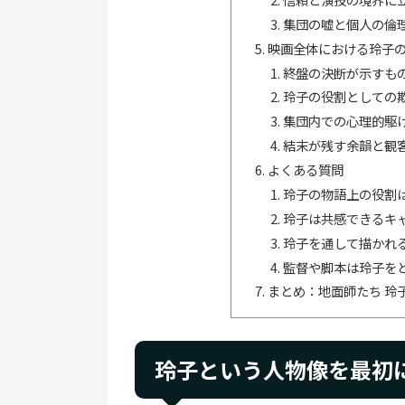
集団の嘘と個人の倫
映画全体における玲子
終盤の決断が示すも
玲子の役割としての
集団内での心理的駆
結末が残す余韻と観
よくある質問
玲子の物語上の役割
玲子は共感できるキ
玲子を通して描かれ
監督や脚本は玲子を
まとめ：地面師たち 玲
玲子という人物像を最初