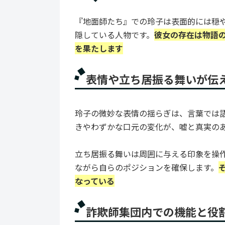
『地面師たち』での玲子は表面的には穏
隠している人物です。
彼女の存在は物語
を果たします
表情や立ち居振る舞いが伝
玲子の微妙な表情の揺らぎは、言葉では
きやわずかな口元の変化が、嘘と真実の
立ち居振る舞いは周囲に与える印象を操
ながら自らのポジションを確保します。
なっている
詐欺師集団内での機能と役