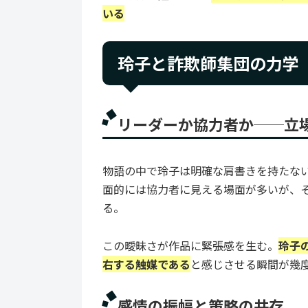
いる
玲子と詐欺師集団の力学
リーダーか協力者か──立
物語の中で玲子は明確な肩書きを持たな
面的には協力者に見える場面が多いが、
る。
この曖昧さが作品に緊張感を生む。
玲子
右する触媒である
と感じさせる瞬間が幾
感情の振幅と策略の共存