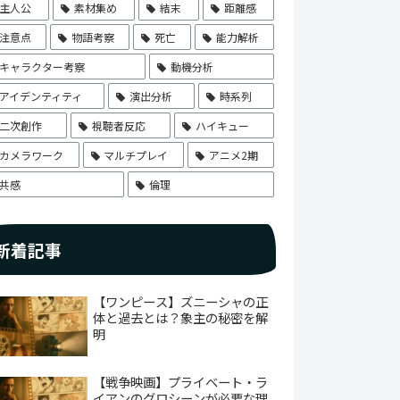
主人公
素材集め
結末
距離感
注意点
物語考察
死亡
能力解析
キャラクター考察
動機分析
アイデンティティ
演出分析
時系列
二次創作
視聴者反応
ハイキュー
カメラワーク
マルチプレイ
アニメ2期
共感
倫理
新着記事
【ワンピース】ズニーシャの正
体と過去とは？象主の秘密を解
明
【戦争映画】プライベート・ラ
イアンのグロシーンが必要な理