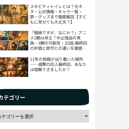
スキビティトイレとは？元ネ
タ・公式情報・キャラ一覧・
歌・グッズまで徹底解説【子ど
もに見せても大丈夫？】
「蜘蛛ですが、なにか？」アニ
メ2期は来る？中止理由の真
偽・3期の可能性・25話/最終回
の評価と原作との違いを徹底解
説
11年の旅路が辿り着いた場所
──進撃の巨人最終回、あなた
は理解できましたか？
カテゴリー