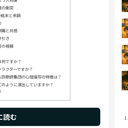
理の衝突
の結末と余韻
の
欺瞞と共感
け引き
客の視線
は何ですか？
ャラクターですか？
る詐欺師集団の心理描写の特徴は？
どのように演出していますか？
子
に読む