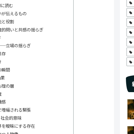
初に読む
いが伝えるもの
能と役割
理的問いと共感の揺らぎ
学
──立場の揺らぎ
共存
き
の瞬間
効果
心理の層
理
機感
で増幅される緊張
と社会的意味
界を曖昧にする存在
立つ人物像