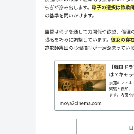
らぎが滲み出します。
玲子の選択は詐欺
の基準を問いかけます。
監督は玲子を通して力関係や欲望、倫理
張感を巧みに調整しています。
彼女の存
詐欺師集団の心理描写が一層深まってい
【韓国ドラ
は？キャラ
奈落のマイホ
緊張と緩和、
ます。内面や
ンに最適です
moya2cinema.com
目