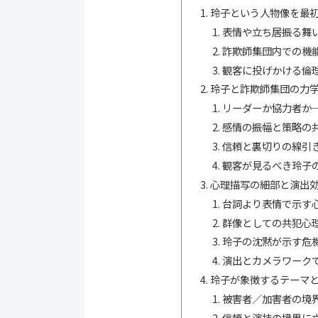
玲子という人物像を最
表情や立ち居振る舞
詐欺師集団内での機
観客に投げかける倫
玲子と詐欺師集団の力
リーダーか協力者か
感情の振幅と策略の
信頼と裏切りの線引
観客が見るべき玲子
心理描写の細部と演出
台詞より表情で示す
群像としての共犯心
玲子の沈黙が示す危
演出とカメラワーク
玲子が象徴するテーマ
被害者／加害者の境
信頼と演技の境界に