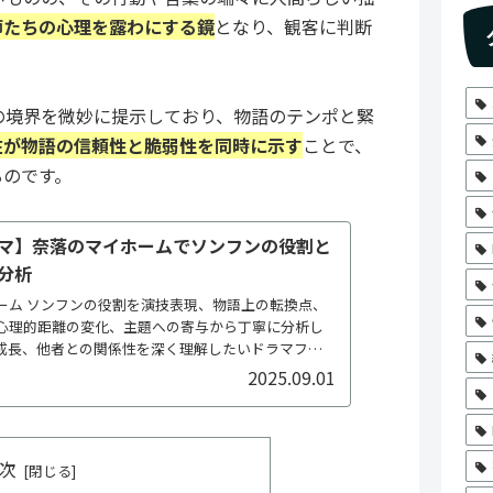
師たちの心理を露わにする鏡
となり、観客に判断
の境界を微妙に提示しており、物語のテンポと緊
在が物語の信頼性と脆弱性を同時に示す
ことで、
るのです。
マ】奈落のマイホームでソンフンの役割と
分析
ーム ソンフンの役割を演技表現、物語上の転換点、
心理的距離の変化、主題への寄与から丁寧に分析し
成長、他者との関係性を深く理解したいドラマファ
。
2025.09.01
次