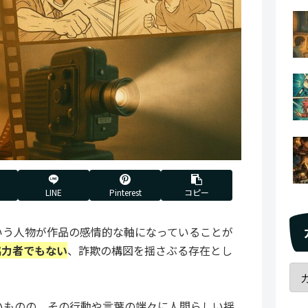
LINE
Pinterest
コピー
いう人物が作品の感情的な軸になっていることが
協力者でもない
、詐欺の構図を揺さぶる存在とし
いものの、その行動や言葉の端々に人間らしい揺